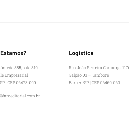
 Estamos?
Logística
rômeda 885, sala 310
Rua João Ferreira Camargo, 117
lle Empresarial
Galpão 03 – Tamboré
/SP | CEP 06473-000
Barueri/SP | CEP 06460-060
@faroeditorial.com.br