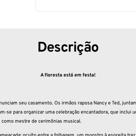
Descrição
A floresta está em festa!
anunciam seu casamento. Os irmãos raposa Nancy e Ted, junt
am-se para organizar uma celebração encantadora, que inclui u
a, como mestre de cerimônias musical.
ameaçada: oculto entre a folhagem, um monstro à espreita traz