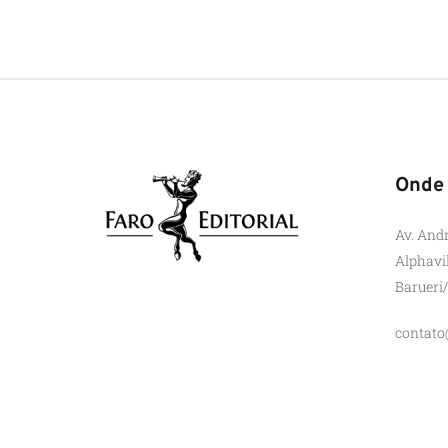
Onde
Av. And
Alphavi
Barueri
contato