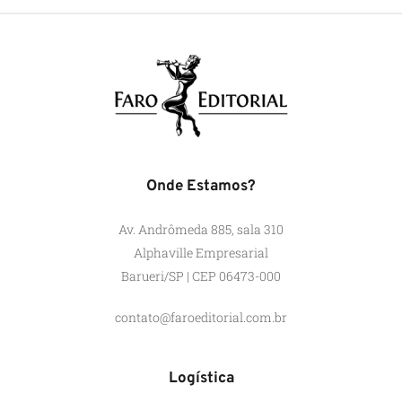
Onde Estamos?
Av. Andrômeda 885, sala 310
Alphaville Empresarial
Barueri/SP | CEP 06473-000
contato@faroeditorial.com.br
Logística