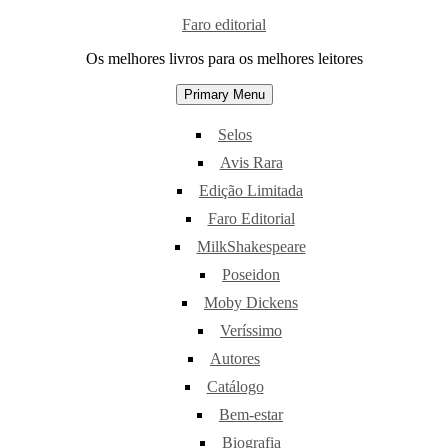
Skip
Faro editorial
to
Os melhores livros para os melhores leitores
content
Primary Menu
Selos
Avis Rara
Edição Limitada
Faro Editorial
MilkShakespeare
Poseidon
Moby Dickens
Veríssimo
Autores
Catálogo
Bem-estar
Biografia