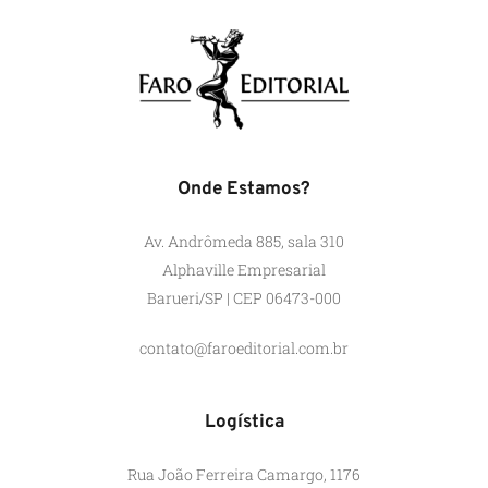
Onde Estamos?
Av. Andrômeda 885, sala 310
Alphaville Empresarial
Barueri/SP | CEP 06473-000
contato@faroeditorial.com.br
Logística
Rua João Ferreira Camargo, 1176