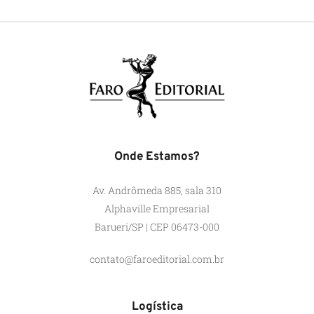
Onde Estamos?
Av. Andrômeda 885, sala 310
Alphaville Empresarial
Barueri/SP | CEP 06473-000
contato@faroeditorial.com.br
Logística